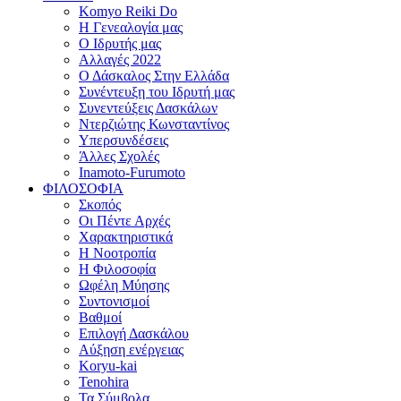
Komyo Reiki Do
Η Γενεαλογία μας
Ο Ιδρυτής μας
Αλλαγές 2022
Ο Δάσκαλος Στην Ελλάδα
Συνέντευξη του Ιδρυτή μας
Συνεντεύξεις Δασκάλων
Ντερζιώτης Κωνσταντίνος
Υπερσυνδέσεις
Άλλες Σχολές
Inamoto-Furumoto
ΦΙΛΟΣΟΦΙΑ
Σκοπός
Οι Πέντε Αρχές
Χαρακτηριστικά
Η Νοοτροπία
Η Φιλοσοφία
Ωφέλη Μύησης
Συντονισμοί
Βαθμοί
Επιλογή Δασκάλου
Αύξηση ενέργειας
Koryu-kai
Tenohira
Τα Σύμβολα