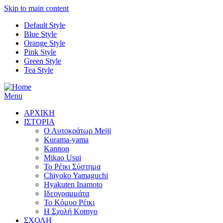
Skip to main content
Default Style
Blue Style
Orange Style
Pink Style
Green Style
Tea Style
Menu
ΑΡΧΙΚΗ
ΙΣΤΟΡΙΑ
Ο Αυτοκράτωρ Meiji
Kurama-yama
Kannon
Mikao Usui
Το Ρέικι Σύστημα
Chiyoko Yamaguchi
Hyakuten Inamoto
Ιδεογραμμάτα
Το Κόμυο Ρέικι
H Σχολή Komyo
ΣΧΟΛΗ