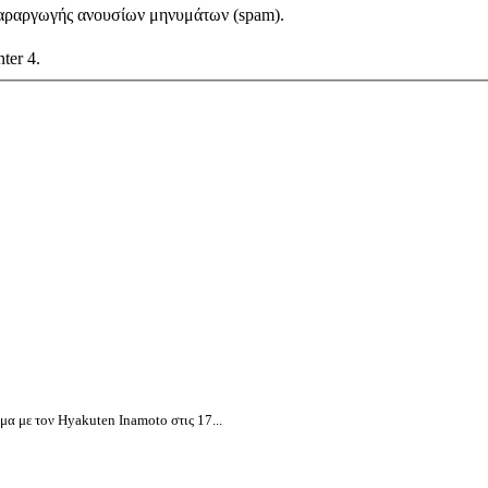
αραργωγής ανουσίων μηνυμάτων (spam).
nter 4.
α με τον Hyakuten Inamoto στις 17...