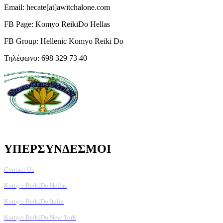
Email: hecate[at]awitchalone.com
FB Page: Komyo ReikiDo Hellas
FB Group: Hellenic Komyo Reiki Do
Τηλέφωνο: 698 329 73 40
ΥΠΕΡΣΥΝΔΕΣΜΟΙ
Contact Us
Komyo ReikiDo Hellas
Komyo ReikiDo Italia
Komyo ReikiDo New York