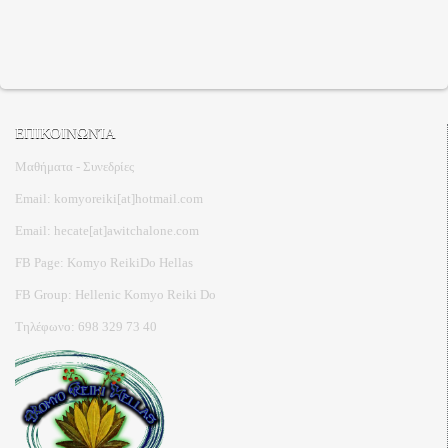
ΕΠΙΚΟΙΝΩΝΊΑ
Μαθήματα - Συνεδρίες
Email: komyoreiki[at]hotmail.com
Email: hecate[at]awitchalone.com
FB Page: Komyo ReikiDo Hellas
FB Group: Hellenic Komyo Reiki Do
Τηλέφωνο: 698 329 73 40