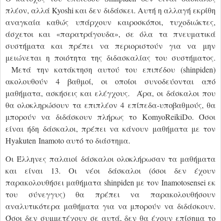
πλέον, αλλά
Kyoshi
και δεν διδάσκει. Αυτή η αλλαγή εκρίθη
αναγκαία καθώς υπάρχουν καιροσκόποι, τυχοδιώκτες,
άσχετοι και «παρατράγουδα», σε όλα τα πνευματικά
συστήματα και πρέπει να περιοριστούν για να μην
μειώνεται η ποιότητα της διδασκαλίας του συστήματος.
Μετά την κατάκτηση αυτού του επιπέδου (
shinpiden
)
ακολουθούν 4 βαθμοί, οι οποίοι συνοδεύονται από
μαθήματα, ασκήσεις και ελέγχους. Άρα, οι δάσκαλοι που
θα ολοκληρώσουν τα επιπλέον 4 επίπεδα-υποβαθμούς, θα
μπορούν να διδάσκουν πλήρως το
KomyoReikiDo
. Όσοι
είναι ήδη δάσκαλοι, πρέπει να κάνουν μαθήματα με τον
Hyakuten Inamoto
αυτό το διάστημα.
Οι Έλληνες παλαιοί δάσκαλοι ολοκλήρωσαν τα μαθήματα
και είναι 13. Οι νέοι δάσκαλοι (όσοι δεν έχουν
παρακολουθήσει μαθήματα
shinpiden
με τον
Inamotosensei
εκ
του σύνεγγυς) θα πρέπει να παρακολουθήσουν
αναλυτικότερα μαθήματα για να μπορούν να διδάσκουν.
Όσοι δεν συμμετέχουν σε αυτά, δεν θα έχουν επίσημα το