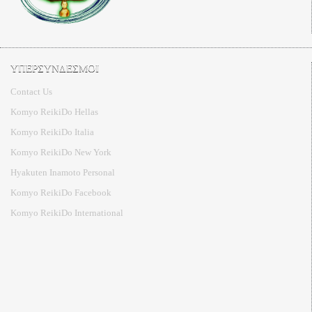
ΥΠΕΡΣΥΝΔΕΣΜΟΙ
Contact Us
Komyo ReikiDo Hellas
Komyo ReikiDo Italia
Komyo ReikiDo New York
Hyakuten Inamoto Personal
Komyo ReikiDo Facebook
Komyo ReikiDo International