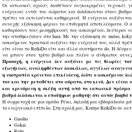
Οι ιαπωνικές σχολές διαθέτουν συγκεκριμένες τεχνικές γ
ενέργειας εντός του σώματος και διδάσκονται στους βαθμο
πρέπει να εκτελούνται καθημερινά. Η ενέργεια αυξάνεται 
συνεχής εξάσκηση φέρνει τα επιθυμητά αποτελέσματα. O 
καθαρίσουν τους μεσημβρινούς του ασκουμένου, δεύτερον να
την αποθηκεύσουν στο hara. Με την εξάσκηση σε meiso, kokyu 
ασκούμενος πρακτικά αυξάνει την ενέργειά του, αλλά πρέπε
είτε είναι το ReikiDo είτε και άλλα συστήματα do. Η δέσμευ
να μπουν στον τρίτο βαθμό και πλέον ο άνθρωπος συνεχ
Προσοχή, η ενέργεια δεν αυξάνει με τις θεωρίες του
εξωγήινων, αναληφθέντων δασκάλων, αγγέλων αναγεννησ
η νοοτροπία κρίνεται επικίνδυνη, διότι ο ασκούμενος δ
του και την μεταθέτει στο αόρατο, στο κενό. Δεν είναι 
και κρινόμενη η σκέψη αυτή από το ιαπωνικό πρίσμα
βαθμό διδάσκεται ο υποψήφιος μαθητής ότι αυτός βοηθά τ
Η συμμετοχή σε μια ομάδα Ρέικι, δηλαδή μια εβδομαδιαία μ
το ενεργειακό επίπεδο. Στη σχολή μας, Komyo ReikiDo σε αυτ
Gassho
Gokai
Reiju