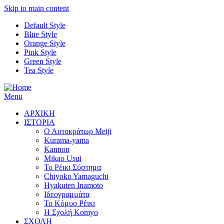
Skip to main content
Default Style
Blue Style
Orange Style
Pink Style
Green Style
Tea Style
Menu
ΑΡΧΙΚΗ
ΙΣΤΟΡΙΑ
Ο Αυτοκράτωρ Meiji
Kurama-yama
Kannon
Mikao Usui
Το Ρέικι Σύστημα
Chiyoko Yamaguchi
Hyakuten Inamoto
Ιδεογραμμάτα
Το Κόμυο Ρέικι
H Σχολή Komyo
ΣΧΟΛΗ