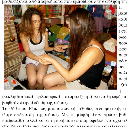
βασανίζεται από προβλήματα που εμποδίζουν την αύξηση της
Η α
βασ
καθ
θυμ
εκτ
σω
ποσ
φρ
περ
υδα
ροφ
πολ
περ
εξά
η 
(εκκλησιαστικά, φιλοσοφικά, ιστορικά), η συναναστροφή με
βοηθούν στην άυξηση της αύρας.
Το σύστημα Ρέικι ως μια ιαπωνική μέθοδος πνευματικής 
στην επέκταση της αύρας. Με τη μύηση στον πρώτο βαθμ
διαδικασία, αλλά κατά τη δική μου άποψη, οφείλει να έχει 
στο Ρέικι σύστημα, διότι ως καθαρός πλέον είναι καλλίτερο 