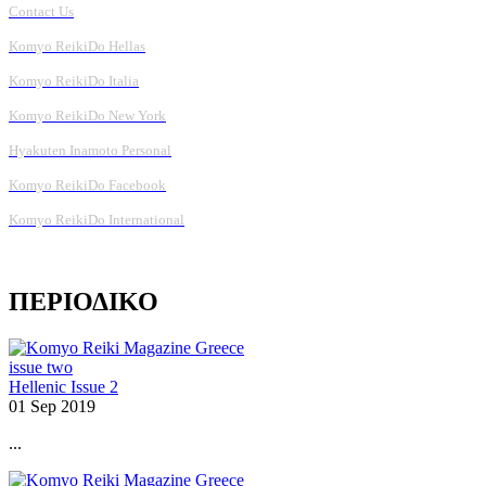
Contact Us
Komyo ReikiDo Hellas
Komyo ReikiDo Italia
Komyo ReikiDo New York
Hyakuten Inamoto Personal
Komyo ReikiDo Facebook
Komyo ReikiDo International
ΠΕΡΙΟΔΙΚΟ
Hellenic Issue 2
01 Sep 2019
...