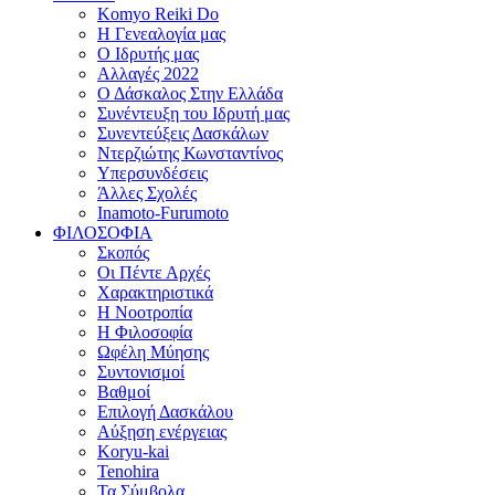
Komyo Reiki Do
Η Γενεαλογία μας
Ο Ιδρυτής μας
Αλλαγές 2022
Ο Δάσκαλος Στην Ελλάδα
Συνέντευξη του Ιδρυτή μας
Συνεντεύξεις Δασκάλων
Ντερζιώτης Κωνσταντίνος
Υπερσυνδέσεις
Άλλες Σχολές
Inamoto-Furumoto
ΦΙΛΟΣΟΦΙΑ
Σκοπός
Οι Πέντε Αρχές
Χαρακτηριστικά
Η Νοοτροπία
Η Φιλοσοφία
Ωφέλη Μύησης
Συντονισμοί
Βαθμοί
Επιλογή Δασκάλου
Αύξηση ενέργειας
Koryu-kai
Tenohira
Τα Σύμβολα