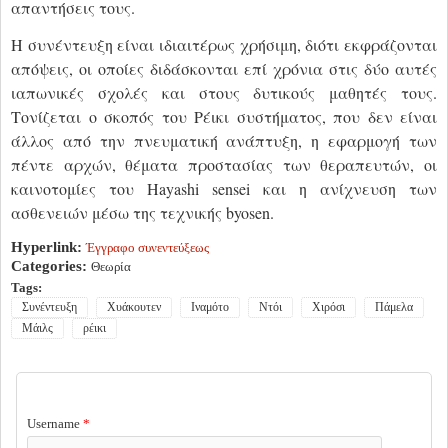
απαντήσεις τους.
Η συνέντευξη είναι ιδιαιτέρως χρήσιμη, διότι εκφράζονται
απόψεις, οι οποίες διδάσκονται επί χρόνια στις δύο αυτές
ιαπωνικές σχολές και στους δυτικούς μαθητές τους.
Τονίζεται ο σκοπός του Ρέικι συστήματος, που δεν είναι
άλλος από την πνευματική ανάπτυξη, η εφαρμογή των
πέντε αρχών, θέματα προστασίας των θεραπευτών, οι
καινοτομίες του Hayashi sensei και η ανίχνευση των
ασθενειών μέσω της τεχνικής byosen.
Hyperlink:
Έγγραφο συνεντεύξεως
Categories:
Θεωρία
Tags:
Συνέντευξη
Χυάκουτεν
Ιναμότο
Ντόι
Χιρόσι
Πάμελα
Μάιλς
ρέικι
USER LOGIN
Username
*