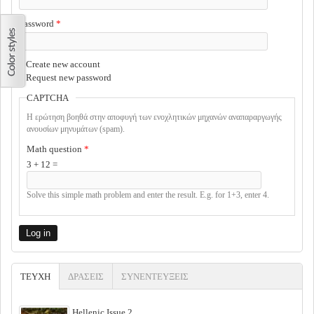
Password
*
Create new account
Request new password
CAPTCHA
Η ερώτηση βοηθά στην αποφυγή των ενοχλητικών μηχανών αναπαραργωγής
ανουσίων μηνυμάτων (spam).
Math question
*
3 + 12 =
Solve this simple math problem and enter the result. E.g. for 1+3, enter 4.
ΤΕΥΧΗ
(ACTIVE TAB)
ΔΡΑΣΕΙΣ
ΣΥΝΕΝΤΕΥΞΕΙΣ
Hellenic Issue 2