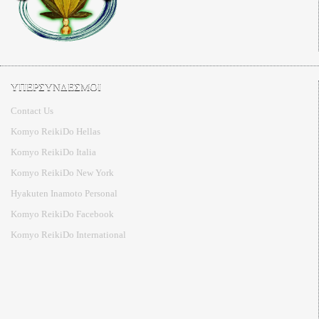
ΥΠΕΡΣΥΝΔΕΣΜΟΙ
Contact Us
Komyo ReikiDo Hellas
Komyo ReikiDo Italia
Komyo ReikiDo New York
Hyakuten Inamoto Personal
Komyo ReikiDo Facebook
Komyo ReikiDo International