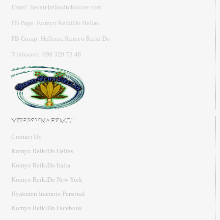
Email: hecate[at]awitchalone.com
FB Page: Komyo ReikiDo Hellas
FB Group: Hellenic Komyo Reiki Do
Τηλέφωνο: 698 329 73 40
ΥΠΕΡΣΥΝΔΕΣΜΟΙ
Contact Us
Komyo ReikiDo Hellas
Komyo ReikiDo Italia
Komyo ReikiDo New York
Hyakuten Inamoto Personal
Komyo ReikiDo Facebook