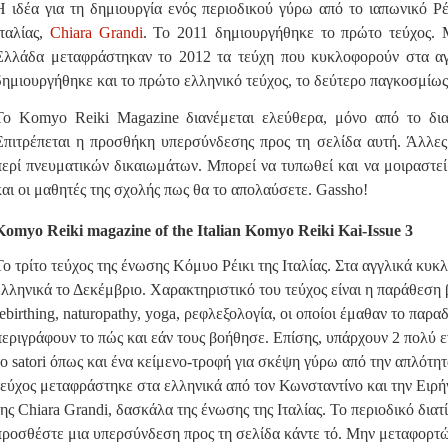
Η ιδέα για τη δημιουργία ενός περιοδικού γύρω από το ιαπωνικό Ρ
Ιταλίας,
Chiara Grandi
. Το 2011 δημιουργήθηκε το πρώτο τεύχος.
Ελλάδα μεταφράστηκαν το 2012 τα τεύχη που κυκλοφορούν στα αγγλ
δημιουργήθηκε και το πρώτο ελληνικό τεύχος, το δεύτερο παγκοσμίως
Το Komyo Reiki Magazine διανέμεται ελεύθερα, μόνο από το δια
Επιτρέπεται η προσθήκη υπερσύνδεσης προς τη σελίδα αυτή. Άλλες
περί πνευματικών δικαιωμάτων. Μπορεί να τυπωθεί και να μοιραστεί
και οι μαθητές της σχολής πως θα το απολαύσετε. Gassho!
Komyo Reiki
magazine of the Ita
lian Komyo Reiki Kai-Issue 3
Τ
ο τρίτο τεύχος της ένωσης Κόμυο Ρέικι της Ιταλίας. Στα αγγλικά κυ
κλ
ελληνικά το Δεκέμβριο. Χαρακτηριστικό του τεύχος είναι η παράθεση
ebirthing, nat
uropathy, yoga, ρεφλεξολογία, οι οποίοι έμαθαν το παρα
περιγράφουν το πώς και εάν τους βοήθησε. Επίσης, υπάρχουν 2 πολύ 
το satori όπως και ένα κείμενο-τροφή για σκέψη γύρω από την απλότητ
τεύχος μεταφράστηκε στα ελληνικά από τον Κωνσταντίνο και την Ειρήν
της Chiara Grandi, δασκάλα της ένωσης της Ιταλίας. Το περιοδικό διατ
προσθέστε μια υπερσύνδεση προς τη σελίδα κάντε τό. Μην μεταφορτώ