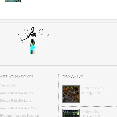
ΥΠΕΡΣΥΝΔΕΣΜΟΙ
ΠΕΡΙΟΔΙΚΟ
Contact Us
Hellenic Issue 2
Komyo ReikiDo Hellas
01 Sep 2019
...
Komyo ReikiDo Italia
Komyo ReikiDo New York
Hellenic Issue 1
Hyakuten Inamoto Personal
23 Sep 2015