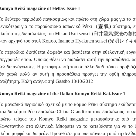
Komyo Reiki
magazine of Hellas-Issue 1
Το δεύτερο περιοδικό παγκοσμίως και πρώτο στη χώρα μας για το
σ
γενικότερα για το παραδοσιακό ιαπωνικό Ρέικι (
靈氣)
σύστημα, ε
πλαίσιο της διδασκαλίας του Mikao Usui sensei (
臼井靈氣療法の創始
στον αρχηγό του στυλ Κόμυο, Inamoto Hyakuten sensei 
Το περιοδικό διατίθεται δωρεάν και βασίζεται στην εθελοντική εργασ
συγγραφέων του. Όποιος θέλει να διαδώσει αυτή την προσπάθεια, α
σελίδα ανάγνωσης. Η μεταφόρτωσή του σε άλλο διαδ. τόπο παραβιάζε
Θα χαρώ πολύ αν αυτή η προσπάθεια προάγει την ορθή πληροφ
αναζήτηση. Καλή ανάγνωση! Gassho 18/10/2012
Komyo Reiki
magazine of the Italian Komyo Reiki Kai-Issue 1
Το μοναδικό περιοδικό σχετικό με το κόμυο Ρέικι σύστημα εκδίδετα
Ιταλίδα κόμυο Ρέικι δασκάλα Chiara Grandi και
τους δασκάλους του κ
πρώτο τεύχος του Komyo Reiki magazine μεταφράστηκε από τη
Κωνσταντίνο στα ελληνικά. Μπορείτε να το κατεβάσετε για να το 
πλήρη μορφή και δωρεάν. Προσθέστε μια υπερσύνδεση από τη σελίδα 