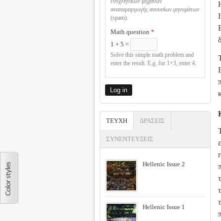
ενοχλητικών μηχανών
αναπαραργωγής ανουσίων μηνυμάτων
(spam).
Math question
*
1 + 5 =
Solve this simple math problem and
enter the result. E.g. for 1+3, enter 4.
ΤΕΥΧΗ
(ACTIVE TAB)
ΔΡΑΣΕΙΣ
ΣΥΝΕΝΤΕΥΞΕΙΣ
r
Hellenic Issue 2
Hellenic Issue 1