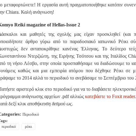
το μεταφορτώνετε! Η εργασία αυτή πραγματοποιήθηκε κατόπιν συνε
την Chiara. Καλή ανάγνωση!
Komyo Reiki
magazine of Hellas-Issue 2
Δάσκαλοι και μαθητές της σχολής μας είχαν προσκληθεί (και π
οποιοδήποτε άρθρο γύρω από το παραδοσιακό ιαπωνικό Ρέικι σύ
Δυστυχώς δεν ανταποκρίθηκε κανένας Έλληνας. Το δεύτερο τεύχ
Κωνσταντίνου Ντερζιώτη, της Ειρήνης Τσότσου και της Ιταλίδος Chia
από τη νήσο Λέσβο, στην οποία προσπαθήσαμε να διαδώσουμε το ιαπ
δυνάμεις καθώς και μια εμπειρία ατόμου που δέχθηκε Ρέικι σε μ
γράψαμε το 2014 αλλά το περιοδικό το ανεβάσαμε το Σεπτέμβριο του 
Πατήστε αριστερό κλικ στο περιοδικό για να το διαβάσετε ηλεκτρονικά
πρόγραμμα ανάγνωσης αρχείων .pdf αλλιώς
κατεβάστε
το Foxit reader
πατά δεξί κλικ
αποθήκευση δεσμού ως
.
Categories:
Περιοδικό
Tags:
περιοδικό
ρέικι