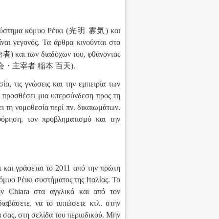
ύστημα
κόμυο
Ρέ
ι
κι
(光明 霊気)
και
ίν
αι γεγονός. Τ
α
άρθρα κινούνται στο
者)
και των διαδόχων του, φθάνοντας
(光明レイキ会・主宰者 稲本 百天).
ία, τις γνώσεις και την εμπειρία των
ς προσθέσει μια υπερσύνδεση προς τη
ι τη νομοθεσία περί πν. δικαιωμάτων.
όρηση, τον προβληματισμό και την
ι και γράφεται το 2011 από την πρώτη
όμυο Ρέικι συστήματος της Ιταλίας. Το
ν Chiara στα αγγλικά και από τον
διαβάσετε, να το τυπώσετε κτλ. στην
σας, στη σελίδα του περιοδικού. Μην