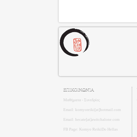
ΕΠΙΚΟΙΝΩΝΊΑ
Μαθήματα - Συνεδρίες
Email: komyoreiki[at]hotmail.com
Email: hecate[at]awitchalone.com
FB Page: Komyo ReikiDo Hellas