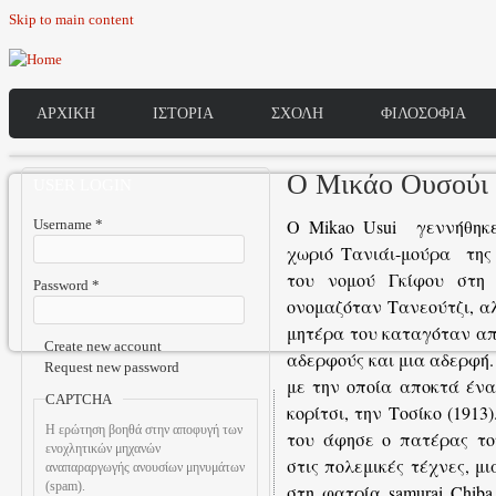
Skip to main content
ΑΡΧΙΚΗ
ΙΣΤΟΡΙΑ
ΣΧΟΛΗ
ΦΙΛΟΣΟΦΙΑ
Ο Μικάο Ουσούι
USER LOGIN
O Mikao Usui γεννήθηκε
Username
*
χωριό Τανιάι-μούρα της
του νομού Γκίφου στη 
Password
*
ονομαζόταν Τανεούτζι, α
μητέρα του καταγόταν από
Create new account
αδερφούς και μια αδερφή.
Request new password
με την οποία αποκτά ένα 
CAPTCHA
κορίτσι, την Τοσίκο (191
Η ερώτηση βοηθά στην αποφυγή των
του άφησε ο πατέρας το
ενοχλητικών μηχανών
στις πολεμικές τέχνες, μ
αναπαραργωγής ανουσίων μηνυμάτων
(spam).
στη φατρία samurai Chiba