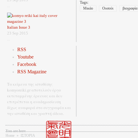
Tags:
...
Μικάο
Ουσούι
βιογραφία
Italian Issue 3
23 Sep 2015
...
RSS
Youtube
Facebook
RSS Magazine
Τα κείμενα της ιστοθέσης
komyoreiki.gr αποτελούν έργο
εκτεταμμένης έρευνας και δεν
επιτρέπεται η αναδημοσίευση
δίχως αναφορά στο συγγραφέα και
την ιστοθέση και γραπτή άδεια.
You are here
Home
»
ΙΣΤΟΡΙΑ