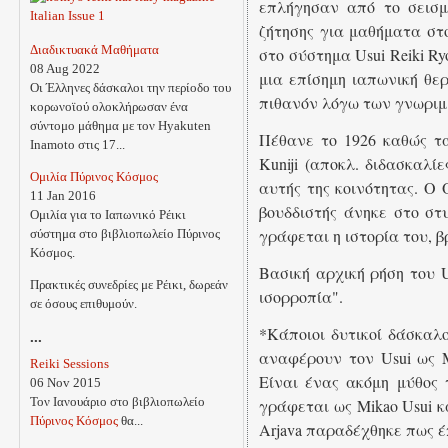
επλήγησαν από το σεισ
Italian Issue 1
ζήτησης για μαθήματα στ
Διαδικτυακά Μαθήματα
στο σύστημα Usui Reiki R
08 Aug 2022
μια επίσημη ιαπωνική θε
Οι Έλληνες δάσκαλοι την περίοδο του
πιθανόν λόγω των γνωριμιώ
κορωνοϊού ολοκλήρωσαν ένα
σύντομο μάθημα με τον Hyakuten
Πέθανε το 1926 καθώς τα
Inamoto στις 17...
Kuniji (αποκλ. διδασκαλί
Ομιλία Πύρινος Κόσμος
αυτής της κοινότητας. Ο
11 Jan 2016
βουδδιστής άνηκε στο στυ
Ομιλία για το Ιαπωνικό Ρέικι
γράφεται η ιστορία του, βρ
σύστημα στο βιβλιοπωλείο Πύρινος
Κόσμος.
Βασική αρχική ρήση του U
Πρακτικές συνεδρίες με Ρέικι, δωρεάν
ισορροπία".
σε όσους επιθυμούν.
*Κάποιοι δυτικοί δάσκαλοι,
...
αναφέρουν τον Usui ως M
Reiki Sessions
Είναι ένας ακόμη μύθος 
06 Nov 2015
Τον Ιανουάριο στο βιβλιοπωλείο
γράφεται ως Mikao Usui κα
Πύρινος Κόσμος
θα...
Arjava παραδέχθηκε πως 