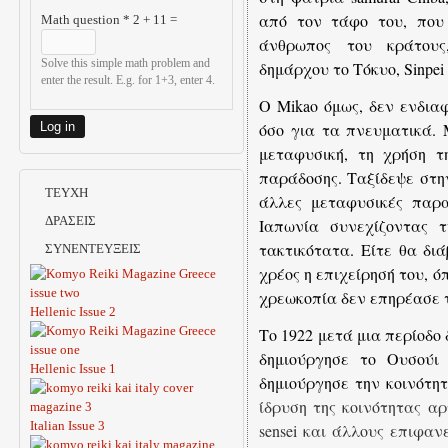
από τον τάφο του, που 
Math question
*
2 + 11 =
άνθρωπος του κράτου
Solve this simple math problem and
δημάρχου το Τόκυο, Sinpei 
enter the result. E.g. for 1+3, enter 4.
Ο Mikao όμως, δεν ενδια
όσο για τα πνευματικά. 
μεταφυσική, τη χρήση τ
παράδοσης. Ταξίδεψε στην
ΤΕΥΧΗ
άλλες μεταφυσικές παρα
ΔΡΑΣΕΙΣ
Ιαπωνία συνεχίζοντας 
τακτικότατα. Είτε θα δι
ΣΥΝΕΝΤΕΥΞΕΙΣ
χρέος η επιχείρησή του, ό
χρεωκοπία δεν επηρέασε τ
Hellenic Issue 2
Το 1922 μετά μια περίοδο 
δημιούργησε το Ουσούι 
Hellenic Issue 1
δημιούργησε την κοινότητ
ίδρυση της κοινότητας αρ
Italian Issue 3
sensei και άλλους επιφαν