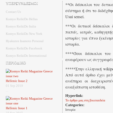
ΥΠΕΡΣΥΝΔΕΣΜΟΙ
**Οι δάσκαλοι του δυτικ
σύστημα ή ότι το διδάχθηκ
Contact Us
Usui sensei.
Komyo ReikiDo Hellas
***Οι δυτικοί δάσκαλοι
Komyo ReikiDo Italia
παπάς, ιατρός, καθηγητή
Komyo ReikiDo New York
ιστορίες για ύπνο ξεκίνη
Hyakuten Inamoto Personal
ιστορία.
Komyo ReikiDo Facebook
****Όσοι δάσκαλοι του
Komyo ReikiDo International
αναφέρουν ως συγγραφέα 
ΠΕΡΙΟΔΙΚΟ
*****Στην ελληνική wikip
Από αυτά όρθιο έχει μεί
ανάπηρα οι διαχειριστ
Hellenic Issue 2
01 Sep 2019
αναξιόπιστη ιστοθέση.
...
Hyperlink:
Το άρθρο μας στη βικιπαιδεία
Categories:
Hellenic Issue 1
Ιστορία
23 Sep 2015