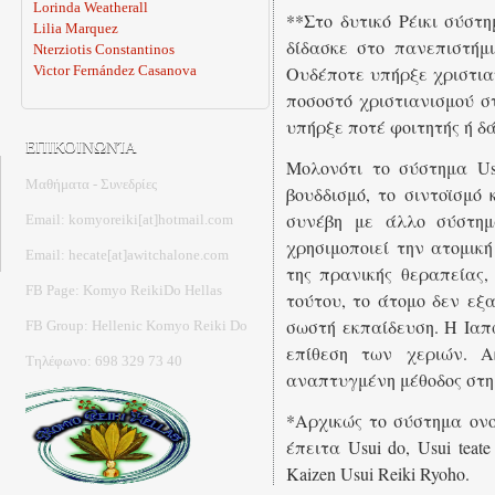
Lorinda Weatherall
**Στο δυτικό Ρέικι σύστη
Lilia Marquez
δίδασκε στο πανεπιστήμι
Nterziotis Constantinos
Victor Fernández Casanova
Ουδέποτε υπήρξε χριστιαν
ποσοστό χριστιανισμού σ
υπήρξε ποτέ φοιτητής ή δά
ΕΠΙΚΟΙΝΩΝΊΑ
Μολονότι το σύστημα Us
Μαθήματα - Συνεδρίες
βουδδισμό, το σιντοϊσμό 
συνέβη με άλλο σύστημα
Email: komyoreiki[at]hotmail.com
χρησιμοποιεί την ατομική
Email: hecate[at]awitchalone.com
της πρανικής θεραπείας,
FB Page: Komyo ReikiDo Hellas
τούτου, το άτομο δεν εξα
σωστή εκπαίδευση. Η Ιαπω
FB Group: Hellenic Komyo Reiki Do
επίθεση των χεριών. Α
Τηλέφωνο: 698 329 73 40
αναπτυγμένη μέθοδος στη
*Αρχικώς το σύστημα ονο
έπειτα Usui do, Usui teat
Kaizen Usui Reiki Ryoho.