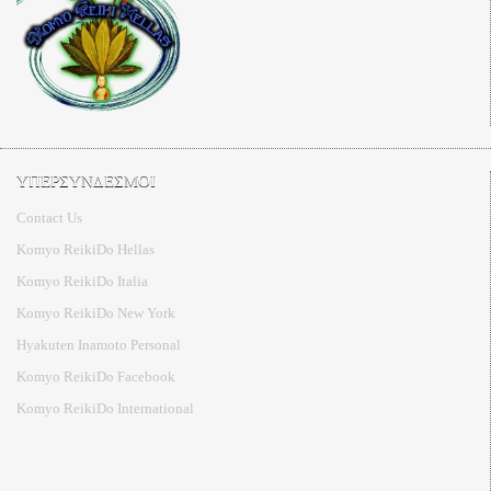
ΥΠΕΡΣΥΝΔΕΣΜΟΙ
Contact Us
Komyo ReikiDo Hellas
Komyo ReikiDo Italia
Komyo ReikiDo New York
Hyakuten Inamoto Personal
Komyo ReikiDo Facebook
Komyo ReikiDo International