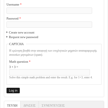
Username
*
Password
*
Create new account
Request new password
CAPTCHA
Η ερώτηση βοηθά στην αποφυγή των ενοχλητικών μηχανών αναπαραργωγής
ανουσίων μηνυμάτων (spam).
Math question
*
3 + 3 =
Solve this simple math problem and enter the result. E.g. for 1+3, enter 4.
ΤΕΥΧΗ
(ACTIVE TAB)
ΔΡΑΣΕΙΣ
ΣΥΝΕΝΤΕΥΞΕΙΣ