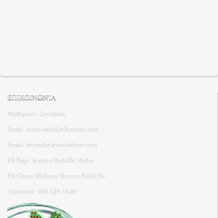
ΕΠΙΚΟΙΝΩΝΊΑ
Μαθήματα - Συνεδρίες
Email: komyoreiki[at]hotmail.com
Email: hecate[at]awitchalone.com
FB Page: Komyo ReikiDo Hellas
FB Group: Hellenic Komyo Reiki Do
Τηλέφωνο: 698 329 73 40