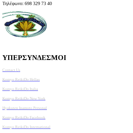
Τηλέφωνο: 698 329 73 40
ΥΠΕΡΣΥΝΔΕΣΜΟΙ
Contact Us
Komyo ReikiDo Hellas
Komyo ReikiDo Italia
Komyo ReikiDo New York
Hyakuten Inamoto Personal
Komyo ReikiDo Facebook
Komyo ReikiDo International