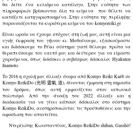
θα δείτε ένα κυλιόμενο κατάλογο. Στην ενότητα των
πληροφοριών βρίσκονται όλα τα κείμενα που θέλετε να
κοιτάξετε κατηγοριοποιημένα. Στην ενότητα της περίληψης
παρουσιάζονται τα κυριότερα κείμενα του komyoreiki.gr
Είναι ωραίο να έχουμε στόχους στη ζωή μας, αυτή είναι μια
υγιής έκφραση του γήινου κι. Μαθαίνουμε, εξασκούμαστε
και διδάσκουμε το Ρέικι σύστημα γιατί θέλουμε πρώτα να
θεραπεύσουμε τον εαυτό μας και δεύτερον για να είμαστε
χαρούμενοι, όπως διδάσκει ο σεβάσμιος δάσκαλος Hyakuten
Inamoto.
To 2016 η σχολή μας άλλαξε όνομα από Komyo Reiki
Kai® σε
Komyo ReikiDo (光明 靈氣 道), δίνοντας έμφαση στη σημασία
του δρόμου, όπως αυτή εμφανίζεται στον ιαπωνικό
πολιτισμό. Από την άνοιξη του 2022 άλλαξε και η
διαδικασία για να γίνει κάποιος δάσκαλος στο σύστημα
Komyo ReikiDo, αυστηροποιώντας τις προϋποθέσεις και την
αφοσίωση που απαιτείται.
Ντερζιώτης Κωνσταντίνος,
Komyo ReikiDo shihan, Gassh
õ
!