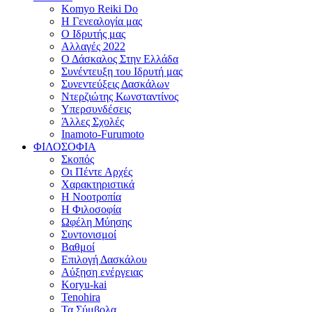
Komyo Reiki Do
Η Γενεαλογία μας
Ο Ιδρυτής μας
Αλλαγές 2022
Ο Δάσκαλος Στην Ελλάδα
Συνέντευξη του Ιδρυτή μας
Συνεντεύξεις Δασκάλων
Ντερζιώτης Κωνσταντίνος
Υπερσυνδέσεις
Άλλες Σχολές
Inamoto-Furumoto
ΦΙΛΟΣΟΦΙΑ
Σκοπός
Οι Πέντε Αρχές
Χαρακτηριστικά
Η Νοοτροπία
Η Φιλοσοφία
Ωφέλη Μύησης
Συντονισμοί
Βαθμοί
Επιλογή Δασκάλου
Αύξηση ενέργειας
Koryu-kai
Tenohira
Τα Σύμβολα