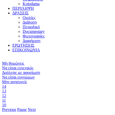
Kotodama
ΠΕΡΙΛΗΨΗ
ΔΡΑΣΕΙΣ
Ομιλίες
Διάδοση
Περιοδικό
Documentary
Φωτογραφίες
Διαφήμιση
ΕΡΩΤΗΣΕΙΣ
ΕΠΙΚΟΙΝΩΝΙΑ
Μη θυμώνεις
Να είσαι ευγενικός
Δούλεψε με αφοσίωση
Να είσαι ευγνώμων
Μην ανησυχείς
14
13
12
11
10
Previous
Pause
Next