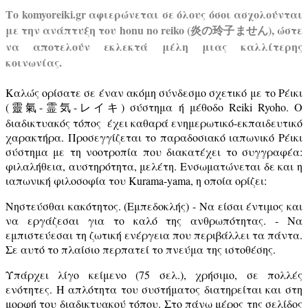
Το komyoreiki.gr αφιερώνεται σε όλους όσοι ασχολούνται
με την ανάπτυξη του honu no reiko (炎の玲子ません), ώστε
να αποτελούν εκλεκτά μέλη μιας καλλίτερης
κοινωνίας.
Καλώς ορίσατε σε έναν ακόμη σύνδεσμο σχετικό με το Ρέικι
(靈氣-霊気-レイキ) σύστημα ή μέθοδο Reiki Ryoho. Ο
διαδικτυακός τόπος έχει καθαρά ενημερωτικό-εκπαιδευτικό
χαρακτήρα. Προσεγγίζεται το παραδοσιακό ιαπωνικό Ρέικι
σύστημα με τη νοοτροπία που διακατέχει το συγγραφέα:
φιλαλήθεια, αυστηρότητα, μελέτη. Ενσωματώνεται δε και η
ιαπωνική φιλοσοφία του Kurama-yama, η οποία ορίζει:
Νηστεύσθαι κακότητος. (Εμπεδοκλής) - Να είσαι έντιμος και
να εργάζεσαι για το καλό της ανθρωπότητας. - Να
εμπιστεύεσαι τη ζωτική ενέργεια που περιβάλλει τα πάντα.
Σε αυτό το πλαίσιο περπατεί το πνεύμα της ιστοθέσης.
Υπάρχει λίγο κείμενο (75 σελ.), χρήσιμο, σε πολλές
ενότητες. Η απλότητα του συστήματος διατηρείται και στη
μορφή του διαδικτυακού τόπου. Στο πάνω μέρος της σελίδος