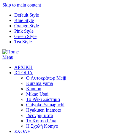
Skip to main content
Default Style
Blue Style
Orange Style
Pink Style
Green Style
Tea Style
Menu
ΑΡΧΙΚΗ
ΙΣΤΟΡΙΑ
Ο Αυτοκράτωρ Meiji
Kurama-yama
Kannon
Mikao Usui
Το Ρέικι Σύστημα
Chiyoko Yamaguchi
Hyakuten Inamoto
Ιδεογραμμάτα
Το Κόμυο Ρέικι
H Σχολή Komyo
ΣΧΟΛΗ