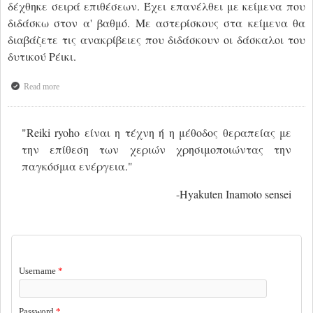
δέχθηκε σειρά επιθέσεων. Έχει επανέλθει με κείμενα που
διδάσκω στον α' βαθμό. Με αστερίσκους στα κείμενα θα
διαβάζετε τις ανακρίβειες που διδάσκουν οι δάσκαλοι του
δυτικού Ρέικι.
Read more
about Χαιρετισμός
"Reiki ryoho είναι η τέχνη ή η μέθοδος θεραπείας με
την επίθεση των χεριών χρησιμοποιώντας την
παγκόσμια ενέργεια."
-Hyakuten Inamoto sensei
USER LOGIN
Username
*
Password
*