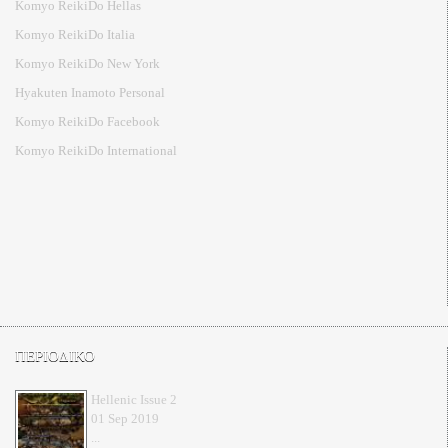
Komyo ReikiDo Hellas
Komyo ReikiDo Italia
Komyo ReikiDo New York
Hyakuten Inamoto Personal
Komyo ReikiDo Facebook
Komyo ReikiDo International
ΠΕΡΙΟΔΙΚΟ
Hellenic Issue 2
01 Sep 2019
...