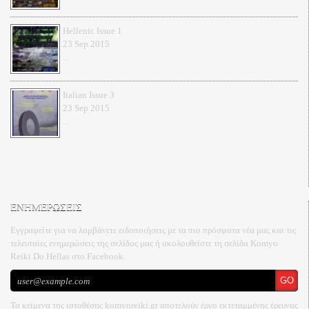
Hellenic Issue 1
23 Sep 2015
...
Italian Issue 3
23 Sep 2015
...
ΕΝΗΜΕΡΩΣΕΙΣ
Eγγραφείτε για να λαμβάνετε ειδοποιήσεις με τα πιο πρόσφατα νέα μας και τις
τελευταίες ενημερώσεις της σελίδος μας ή ακολουθείστε τη σελίδα Komyo
Reiki Do Hellas στο Facebook.
Τα κείμενα της ιστοθέσης komyoreiki.gr αποτελούν έργο εκτεταμμένης έρευνας