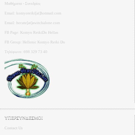
Μαθήματα - Συνεδρίες
Email: komyoreiki[at]hotmail.com
Email: hecate[at]awitchalone.com
FB Page: Komyo ReikiDo Hellas
FB Group: Hellenic Komyo Reiki Do
Τηλέφωνο: 698 329 73 40
ΥΠΕΡΣΥΝΔΕΣΜΟΙ
Contact Us