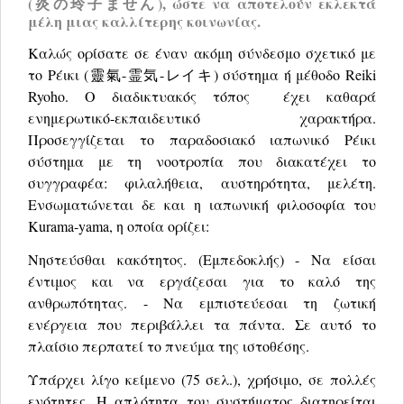
(炎の玲子ません), ώστε να αποτελούν εκλεκτά
μέλη μιας καλλίτερης κοινωνίας.
Καλώς ορίσατε σε έναν ακόμη σύνδεσμο σχετικό με
το Ρέικι (靈氣-霊気-レイキ) σύστημα ή μέθοδο Reiki
Ryoho. Ο διαδικτυακός τόπος έχει καθαρά
ενημερωτικό-εκπαιδευτικό χαρακτήρα.
Προσεγγίζεται το παραδοσιακό ιαπωνικό Ρέικι
σύστημα με τη νοοτροπία που διακατέχει το
συγγραφέα: φιλαλήθεια, αυστηρότητα, μελέτη.
Ενσωματώνεται δε και η ιαπωνική φιλοσοφία του
Kurama-yama, η οποία ορίζει:
Νηστεύσθαι κακότητος. (Εμπεδοκλής) - Να είσαι
έντιμος και να εργάζεσαι για το καλό της
ανθρωπότητας. - Να εμπιστεύεσαι τη ζωτική
ενέργεια που περιβάλλει τα πάντα. Σε αυτό το
πλαίσιο περπατεί το πνεύμα της ιστοθέσης.
Υπάρχει λίγο κείμενο (75 σελ.), χρήσιμο, σε πολλές
ενότητες. Η απλότητα του συστήματος διατηρείται