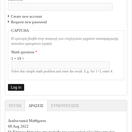
Create new account
Request new password
CAPTCHA
Η ερώτηση βοηθά στην αποφυγή των ενοχλητικών μηχανών αναπαραργωγής
ανουσίων μηνυμάτων (spam).
Math question
*
1 + 19 =
Solve this simple math problem and enter the result. E.g. for 1+3, enter 4.
ΤΕΥΧΗ
ΔΡΑΣΕΙΣ
(ACTIVE TAB)
ΣΥΝΕΝΤΕΥΞΕΙΣ
Διαδικτυακά Μαθήματα
08 Aug 2022
Οι Έλληνες δάσκαλοι την περίοδο του κορωνοϊού ολοκλήρωσαν ένα